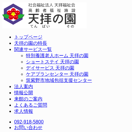
トップページ
天拝の園の特長
関連サービス一覧
特別養護老人ホーム 天拝の園
ショートステイ 天拝の園
デイサービス 天拝の園
ケアプランセンター 天拝の園
筑紫野市地域包括支援センター
法人案内
情報公開
来館のご案内
よくあるご質問
求人情報
092-918-5800
お問い合わせ